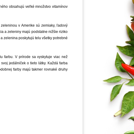
m iného obsahujú veľké množstvo vitamínov
 zeleninou v Amerike sú zemiaky, ľadový
ia a zeleniny majú podstatne nižšie riziko
a zelenina poskytujú telu všetky potrebné
u farbu. V prírode sa vyskytuje viac než
oj jedálniček o tieto látky. Každá farba
odobnej farby majú takmer rovnaké druhy