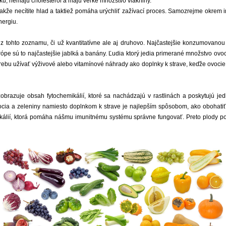
íku, nemajú cholesterol a majú veľké množstvo vlákniny.
 takže necítite hlad a taktiež pomáha urýchliť zažívací proces. Samozrejme okre
nergiu.
z tohto zoznamu, či už kvantitatívne ale aj druhovo. Najčastejšie konzumovanou
rópe sú to najčastejšie jablká a banány. Ľudia ktorý jedia primerané množstvo ovoc
rebu užívať výživové alebo vitamínové náhrady ako doplnky k strave, keďže ovocie 
razuje obsah fytochemikálií, ktoré sa nachádzajú v rastlinách a poskytujú jedl
cia a zeleniny namiesto doplnkom k strave je najlepším spôsobom, ako obohatiť sv
ikálií, ktorá pomáha nášmu imunitnému systému správne fungovať. Preto plody p