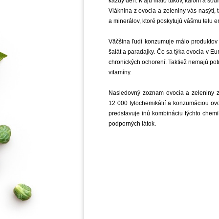
každý deň. Majú málo tukov, kalórií a sod
Vláknina z ovocia a zeleniny vás nasýti,
a minerálov, ktoré poskytujú vášmu telu e
Väčšina ľudí konzumuje málo produktov 
šalát a paradajky. Čo sa týka ovocia v Eu
chronických ochorení. Taktiež nemajú pot
vitamíny.
Nasledovný zoznam ovocia a zeleniny zob
12 000 fytochemikálií a konzumáciou ovo
predstavuje inú kombináciu týchto chem
podporných látok.