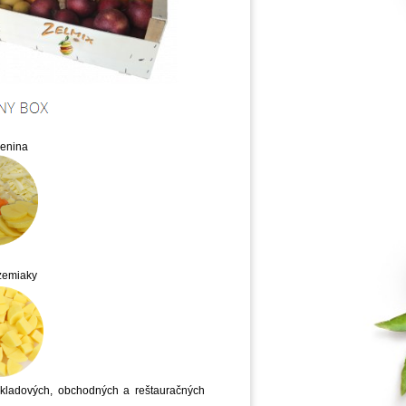
lenina
 zemiaky
skladových, obchodných a reštauračných