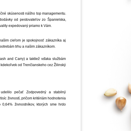
 ročné skúsenosti nášho top managementu.
odávky od pestovateľov zo Španielska,
kvality expedovaný priamo k Vám.
 našim cieľom je spokojnosť zákazníka aj
potrebám trhu a našim zákazníkom.
ash and Carry) a taktiež vďaka službám
kdekoľvek od Trenčianskeho cez Žilinský
 udelilo pečať Zodpovedný a stabilný
tisíc živností, pričom kritériám hodnotenia
 0,64% živnostníkov, ktorých sme hrdo