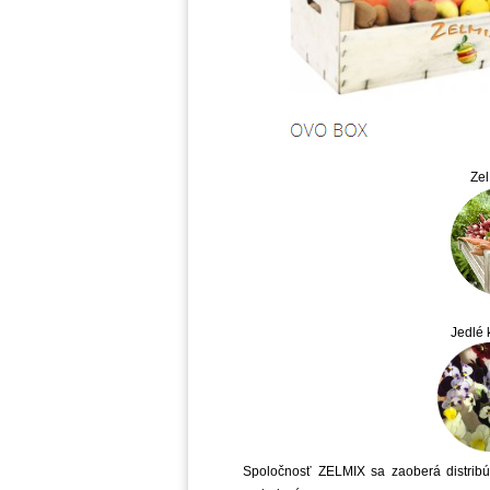
Zel
Jedlé k
Spoločnosť ZELMIX sa zaoberá distribú