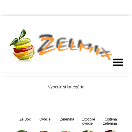
Vyberte si kategóriu
ZelBox
Ovocie
Zelenina
Exotické
Čistená
ovocie
zelenina