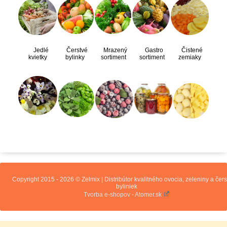
Jedlé
Čerstvé
Mrazený
Gastro
Čistené
kvietky
bylinky
sortiment
sortiment
zemiaky
Copyright 2015 - 2026 © Zelmix | Distribútor kvalitného ovocia, zeleniny a čer
byliniek
Tvorba e-shopov - Atomer.sk